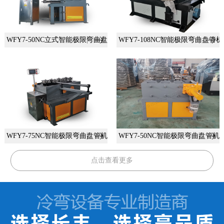
WFY7-50NC立式智能极限弯曲盘管机
WFY7-108NC智能极限弯曲盘管机
WFY7-75NC智能极限弯曲盘管机
WFY7-50NC智能极限弯曲盘管机
点击查看更多