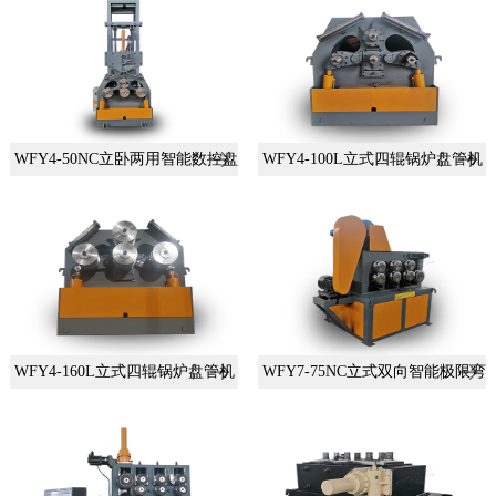
WFY4-50NC立卧两用智能数控盘管机
WFY4-100L立式四辊锅炉盘管机
WFY4-160L立式四辊锅炉盘管机
WFY7-75NC立式双向智能极限