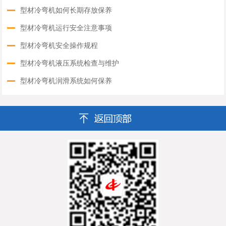
型材冷弯机如何长期存放保养
型材冷弯机运行安全注意事项
型材冷弯机安全操作规程
型材冷弯机液压系统检查与维护
型材冷弯机润滑系统如何保养