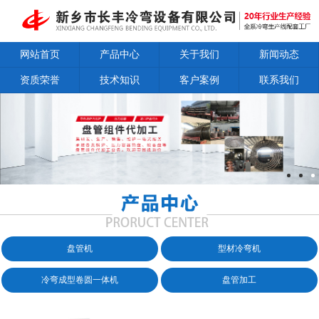
网站首页
产品中心
关于我们
新闻动态
资质荣誉
技术知识
客户案例
联系我们
盘管机
型材冷弯机
冷弯成型卷圆一体机
盘管加工