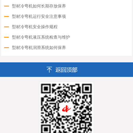
型材冷弯机如何长期存放保养
型材冷弯机运行安全注意事项
型材冷弯机安全操作规程
型材冷弯机液压系统检查与维护
型材冷弯机润滑系统如何保养