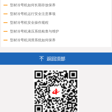
型材冷弯机如何长期存放保养
型材冷弯机运行安全注意事项
型材冷弯机安全操作规程
型材冷弯机液压系统检查与维护
型材冷弯机润滑系统如何保养