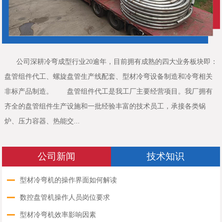
公司深耕冷弯成型行业20逾年，目前拥有成熟的四大业务板块即：
盘管组件代工、螺旋盘管生产线配套、型材冷弯设备制造和冷弯相关
非标产品制造。 盘管组件代工是我工厂主要经营项目。我厂拥有
齐全的盘管组件生产设施和一批经验丰富的技术员工，承接各类锅
炉、压力容器、热能交...
公司新闻
技术知识
型材冷弯机的操作界面如何解读
数控盘管机操作人员岗位要求
型材冷弯机效率影响因素