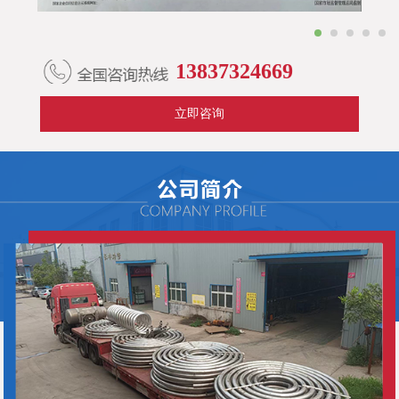
1
2
3
4
5
13837324669
立即咨询