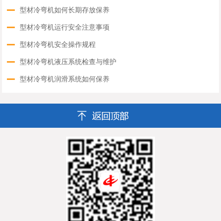
型材冷弯机如何长期存放保养
型材冷弯机运行安全注意事项
型材冷弯机安全操作规程
型材冷弯机液压系统检查与维护
型材冷弯机润滑系统如何保养