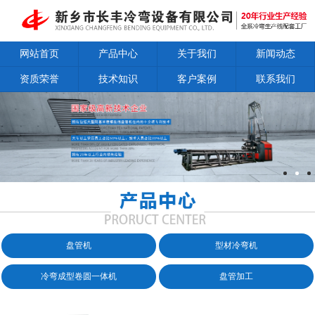
网站首页
产品中心
关于我们
新闻动态
资质荣誉
技术知识
客户案例
联系我们
盘管机
型材冷弯机
冷弯成型卷圆一体机
盘管加工