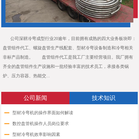
公司深耕冷弯成型行业20逾年，目前拥有成熟的四大业务板块即：
盘管组件代工、螺旋盘管生产线配套、型材冷弯设备制造和冷弯相关
非标产品制造。 盘管组件代工是我工厂主要经营项目。我厂拥有
齐全的盘管组件生产设施和一批经验丰富的技术员工，承接各类锅
炉、压力容器、热能交...
公司新闻
技术知识
型材冷弯机的操作界面如何解读
数控盘管机操作人员岗位要求
型材冷弯机效率影响因素