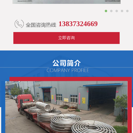
1
2
3
4
5
13837324669
立即咨询