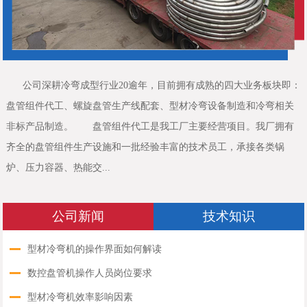
公司深耕冷弯成型行业20逾年，目前拥有成熟的四大业务板块即：
盘管组件代工、螺旋盘管生产线配套、型材冷弯设备制造和冷弯相关
非标产品制造。 盘管组件代工是我工厂主要经营项目。我厂拥有
齐全的盘管组件生产设施和一批经验丰富的技术员工，承接各类锅
炉、压力容器、热能交...
公司新闻
技术知识
型材冷弯机的操作界面如何解读
数控盘管机操作人员岗位要求
型材冷弯机效率影响因素