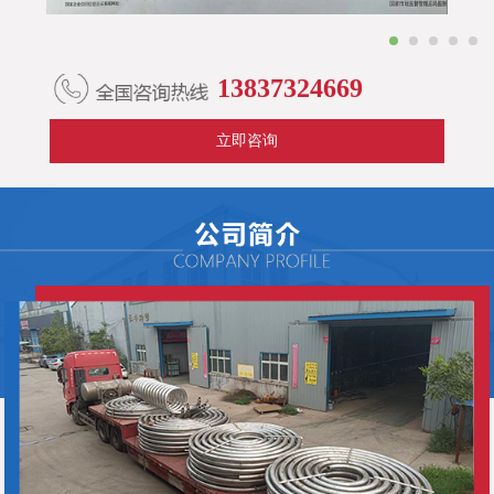
1
2
3
4
5
13837324669
立即咨询