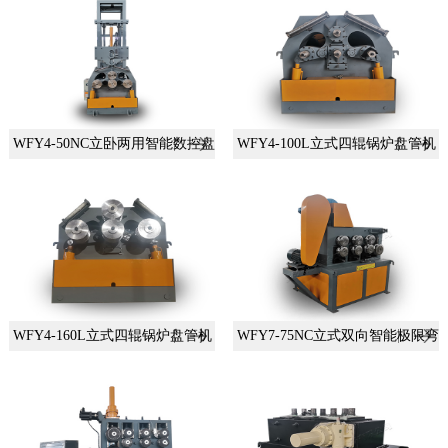
WFY4-50NC立卧两用智能数控盘管机
WFY4-100L立式四辊锅炉盘管机
WFY4-160L立式四辊锅炉盘管机
WFY7-75NC立式双向智能极限