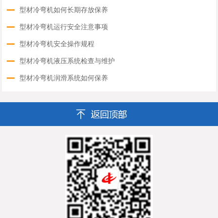
型材冷弯机如何长期存放保养
型材冷弯机运行安全注意事项
型材冷弯机安全操作规程
型材冷弯机液压系统检查与维护
型材冷弯机润滑系统如何保养