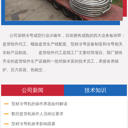
公司深耕冷弯成型行业20逾年，目前拥有成熟的四大业务板块即：
盘管组件代工、螺旋盘管生产线配套、型材冷弯设备制造和冷弯相关
非标产品制造。 盘管组件代工是我工厂主要经营项目。我厂拥有
齐全的盘管组件生产设施和一批经验丰富的技术员工，承接各类锅
炉、压力容器、热能交...
公司新闻
技术知识
型材冷弯机的操作界面如何解读
数控盘管机操作人员岗位要求
型材冷弯机效率影响因素