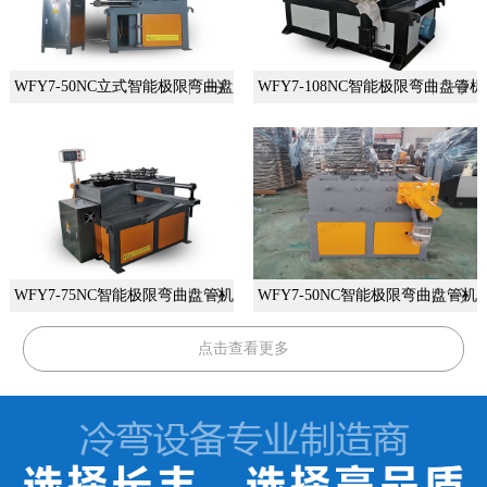
WFY7-50NC立式智能极限弯曲盘管机
WFY7-108NC智能极限弯曲盘管机
WFY7-75NC智能极限弯曲盘管机
WFY7-50NC智能极限弯曲盘管机
点击查看更多