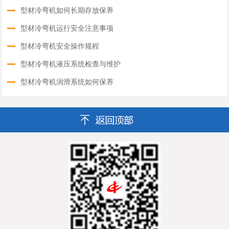
型材冷弯机如何长期存放保养
型材冷弯机运行安全注意事项
型材冷弯机安全操作规程
型材冷弯机液压系统检查与维护
型材冷弯机润滑系统如何保养