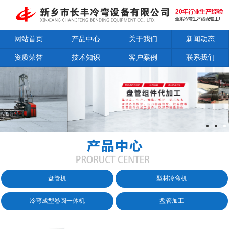
网站首页
产品中心
关于我们
新闻动态
资质荣誉
技术知识
客户案例
联系我们
盘管机
型材冷弯机
冷弯成型卷圆一体机
盘管加工