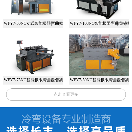
WFY7-50NC立式智能极限弯曲盘管机
WFY7-108NC智能极限弯曲盘管机
WFY7-75NC智能极限弯曲盘管机
WFY7-50NC智能极限弯曲盘管机
点击查看更多