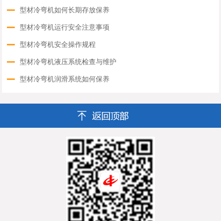
型材冷弯机如何长期存放保养
型材冷弯机运行安全注意事项
型材冷弯机安全操作规程
型材冷弯机液压系统检查与维护
型材冷弯机润滑系统如何保养