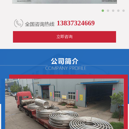
1
2
3
4
5
13837324669
立即咨询