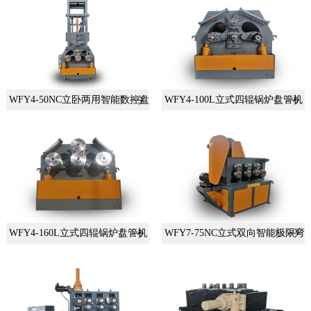
WFY4-50NC立卧两用智能数控盘管机
WFY4-100L立式四辊锅炉盘管机
WFY4-160L立式四辊锅炉盘管机
WFY7-75NC立式双向智能极限