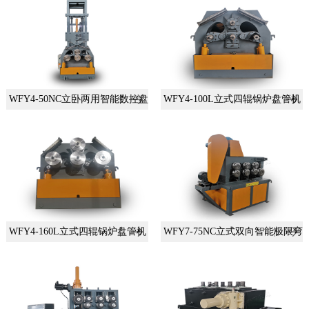
WFY4-50NC立卧两用智能数控盘管机
WFY4-100L立式四辊锅炉盘管机
WFY4-160L立式四辊锅炉盘管机
WFY7-75NC立式双向智能极限