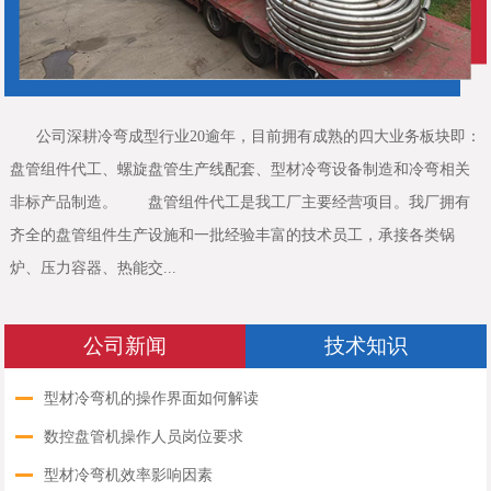
公司深耕冷弯成型行业20逾年，目前拥有成熟的四大业务板块即：
盘管组件代工、螺旋盘管生产线配套、型材冷弯设备制造和冷弯相关
非标产品制造。 盘管组件代工是我工厂主要经营项目。我厂拥有
齐全的盘管组件生产设施和一批经验丰富的技术员工，承接各类锅
炉、压力容器、热能交...
公司新闻
技术知识
型材冷弯机的操作界面如何解读
数控盘管机操作人员岗位要求
型材冷弯机效率影响因素