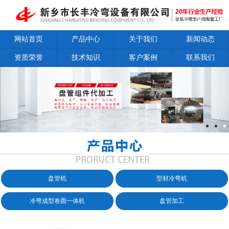
网站首页
产品中心
关于我们
新闻动态
资质荣誉
技术知识
客户案例
联系我们
盘管机
型材冷弯机
冷弯成型卷圆一体机
盘管加工