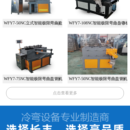
WFY7-50NC立式智能极限弯曲盘管机
WFY7-108NC智能极限弯曲盘管机
WFY7-75NC智能极限弯曲盘管机
WFY7-50NC智能极限弯曲盘管机
点击查看更多