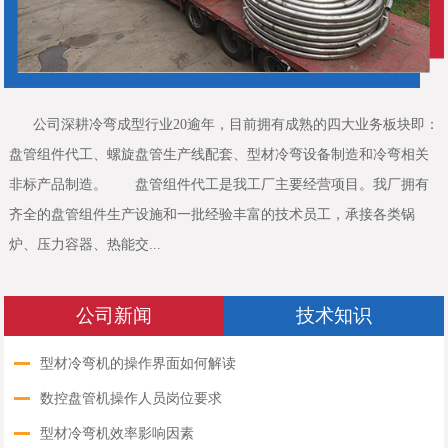
公司深耕冷弯成型行业20逾年，目前拥有成熟的四大业务板块即：
盘管组件代工、螺旋盘管生产线配套、型材冷弯设备制造和冷弯相关
非标产品制造。 盘管组件代工是我工厂主要经营项目。我厂拥有
齐全的盘管组件生产设施和一批经验丰富的技术员工，承接各类锅
炉、压力容器、热能交...
公司新闻
技术知识
型材冷弯机的操作界面如何解读
数控盘管机操作人员岗位要求
型材冷弯机效率影响因素