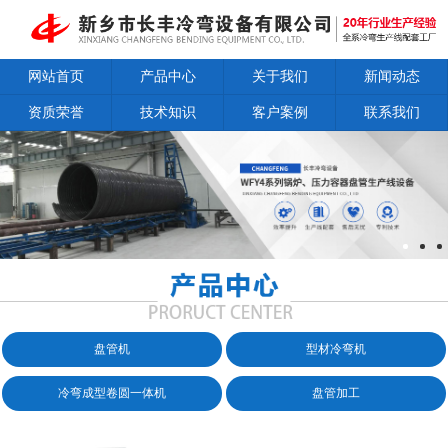
网站首页
产品中心
关于我们
新闻动态
资质荣誉
技术知识
客户案例
联系我们
盘管机
型材冷弯机
冷弯成型卷圆一体机
盘管加工