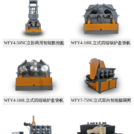
WFY4-50NC立卧两用智能数控盘管机
WFY4-100L立式四辊锅炉盘管机
WFY4-160L立式四辊锅炉盘管机
WFY7-75NC立式双向智能极限