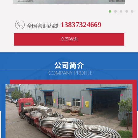
1
2
3
4
5
13837324669
立即咨询