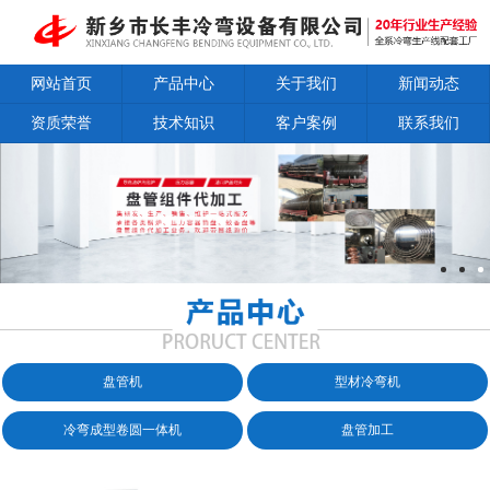
网站首页
产品中心
关于我们
新闻动态
资质荣誉
技术知识
客户案例
联系我们
盘管机
型材冷弯机
冷弯成型卷圆一体机
盘管加工