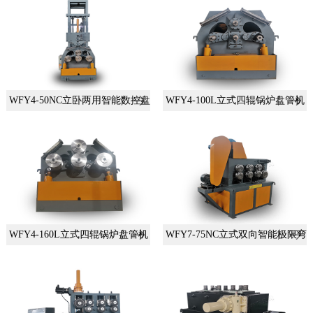
WFY4-50NC立卧两用智能数控盘管机
WFY4-100L立式四辊锅炉盘管机
WFY4-160L立式四辊锅炉盘管机
WFY7-75NC立式双向智能极限