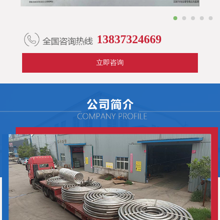
1
2
3
4
5
13837324669
立即咨询