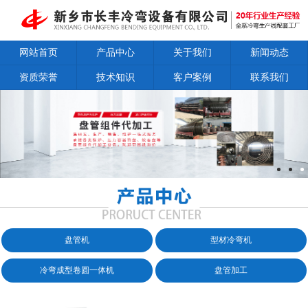
网站首页
产品中心
关于我们
新闻动态
资质荣誉
技术知识
客户案例
联系我们
盘管机
型材冷弯机
冷弯成型卷圆一体机
盘管加工