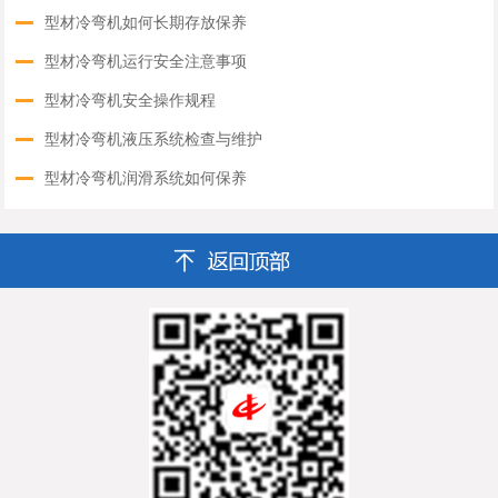
型材冷弯机如何长期存放保养
型材冷弯机运行安全注意事项
型材冷弯机安全操作规程
型材冷弯机液压系统检查与维护
型材冷弯机润滑系统如何保养